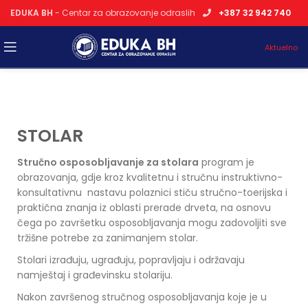
EDUKA BH
- Centar za obrazovanje odraslih
+387 32 942 740
Aktuelno
STOLAR
Stručno osposobljavanje za stolara
program je
obrazovanja, gdje kroz kvalitetnu i stručnu instruktivno-
konsultativnu nastavu polaznici stiču stručno-toerijska i
praktična znanja iz oblasti prerade drveta, na osnovu
čega po završetku osposobljavanja mogu zadovoljiti sve
tržišne potrebe za zanimanjem stolar.
Stolari izrađuju, ugrađuju, popravljaju i održavaju
namještaj i građevinsku stolariju.
Nakon završenog stručnog osposobljavanja koje je u