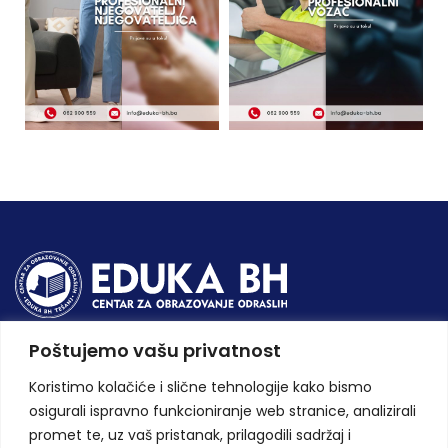
Poštujemo vašu privatnost
Osnovali smo centar za obrazovanje odraslih, te danas važimo za
jedinu privatnu školsku ustanovu ovlaštenu od strane strane
Koristimo kolačiće i slične tehnologije kako bismo
Ministarstva obrazovanja, nauke, kulture i sporta ZE-DO kantona.
osigurali ispravno funkcioniranje web stranice, analizirali
Zapratite nas na društvenim mrežama
promet te, uz vaš pristanak, prilagodili sadržaj i