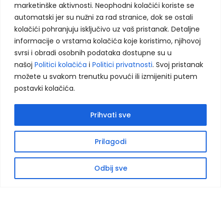
marketinške aktivnosti. Neophodni kolačići koriste se
automatski jer su nužni za rad stranice, dok se ostali
kolačići pohranjuju isključivo uz vaš pristanak. Detaljne
informacije o vrstama kolačića koje koristimo, njihovoj
Kontakt - Tešanj
svrsi i obradi osobnih podataka dostupne su u
Bobare 56,
našoj
Politici kolačića
i
Politici privatnosti
. Svoj pristanak
74264 Jelah, BiH
možete u svakom trenutku povući ili izmijeniti putem
+387 32 942 740
postavki kolačića.
+387 32 942 740
Prihvati sve
info@eduka-bh.ba
Prilagodi
Kontakt - Sarajevo
Centar Vogošća, IV sprat
Odbij sve
Jošanička 55
71320, Vogošća
+387 62 933 771
+387 33 539 575