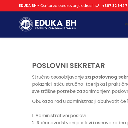
EDUKA BH
- Centar za obrazovanje odraslih
+387 32 942 
P
POSLOVNI SEKRETAR
Stručno ososobljavanje
za poslovnog sek
polaznici stiču stručno-toerijska i praktič
sve tržišne potrebe za zanimanjem poslovni 
Obuka za rad u administraciji obuhvatit će 12
1. Administrativni poslovi
2. Računovodstveni poslovi i osnove radno