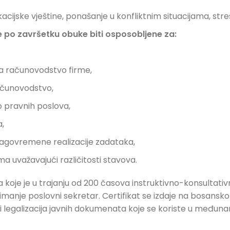
ikacijske vještine, ponašanje u konfliktnim situacijama, s
e po završetku obuke biti osposobljene za:
 za računovodstvo firme,
ačunovodstvo,
o pravnih poslova,
a,
lagovremene realizacije zadataka,
a uvažavajući različitosti stavova.
oje je u trajanju od 200 časova instruktivno-konsultativn
nimanje poslovni sekretar. Certifikat se izdaje na bosansk
 ili legalizacija javnih dokumenata koje se koriste u me