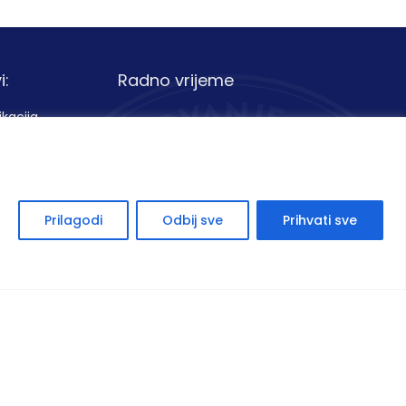
i:
Radno vrijeme
ikacija
Pon – Pet:
07:00 – 15:00
Subota:
08:00 – 13:00
avanje
Nedjelja:
Neradna
Prilagodi
Odbij sve
Prihvati sve
ti poslovanja
Politika privatnosti
Zaštita podataka
Politika kolačića