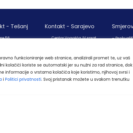
kt - Tešanj
Kontakt - Sarajevo
Smjerov
re 56,
Centar Vogošća, IV sprat
- Prekvalif
4 Jelah, BiH
Jošanička 55
- Stručno
71320, Vogošća
 32 942 740
osposoblj
spravno funkcioniranje web stranice, analizirali promet te, uz vaš
+387 62 933 771
 32 942 740
dni kolačići koriste se automatski jer su nužni za rad stranice, dok
+387 33 539 575
@eduka-bh.ba
jne informacije o vrstama kolačića koje koristimo, njihovoj svrsi i
info@eduka-bh.ba
a
i
Politici privatnosti
. Svoj pristanak možete u svakom trenutku
Impressum
Opći uvje