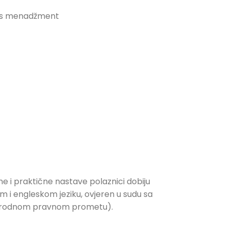
tres menadžment
e i praktične nastave polaznici dobiju
om i engleskom jeziku, ovjeren u sudu sa
đunarodnom pravnom prometu).