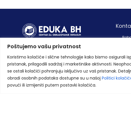
Konta
Boba
7426
Poštujemo vašu privatnost
Osnovali smo centar za obrazovanje
+387
odraslih, te danas važimo za jedinu
Koristimo kolačiće i slične tehnologije kako bismo osigurali i
privatnu školsku ustanovu ovlaštenu od
+387
strane strane Ministarstva obrazovanja,
pristanak, prilagodili sadržaj i marketinške aktivnosti. Neopho
info
nauke, kulture i sporta ZE-DO kantona.
se ostali kolačići pohranjuju isključivo uz vaš pristanak. Detal
obradi osobnih podataka dostupne su u našoj
Politici kolačić
Zapratite nas na društvenim mrežama
povući ili izmijeniti putem postavki kolačića.
Copyright © 2026
Eduka BH