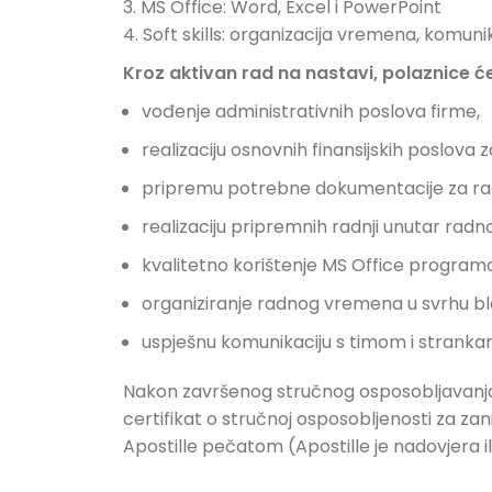
3. MS Office: Word, Excel i PowerPoint
4. Soft skills: organizacija vremena, komun
Kroz aktivan rad na nastavi, polaznice ć
vođenje administrativnih poslova firme,
realizaciju osnovnih finansijskih poslova
pripremu potrebne dokumentacije za r
realizaciju pripremnih radnji unutar radn
kvalitetno korištenje MS Office program
organiziranje radnog vremena u svrhu b
uspješnu komunikaciju s timom i strankam
Nakon završenog stručnog osposobljavanja k
certifikat o stručnoj osposobljenosti za za
Apostille pečatom (Apostille je nadovjera