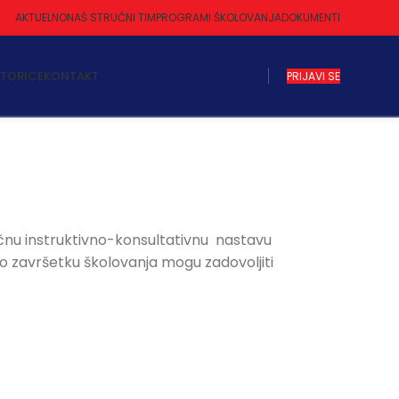
AKTUELNO
NAŠ STRUČNI TIM
PROGRAMI ŠKOLOVANJA
DOKUMENTI
KTORICE
KONTAKT
PRIJAVI SE
učnu instruktivno-konsultativnu nastavu
po završetku školovanja mogu zadovoljiti