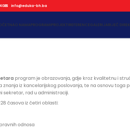
740
info@eduka-bh.ba
OČETNA
O NAMA
PROGRAMI
PROJEKTI
REFERENCE
GALERIJA
RIJEČ DIRE
retara
program je obrazovanja, gdje kroz kvalitetnu i str
na znanja iz kancelarijskog poslovanja, te na osnovu toga 
sekretar, rad u administraciji.
8 časova iz četiri oblasti:
 pravnih odnosa