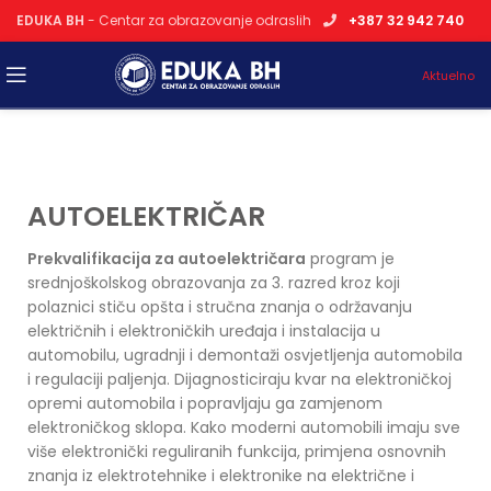
EDUKA BH
- Centar za obrazovanje odraslih
+387 32 942 740
Aktuelno
AUTOELEKTRIČAR
Prekvalifikacija za autoelektričara
program je
srednjoškolskog obrazovanja za 3. razred kroz koji
polaznici stiču opšta i stručna znanja o održavanju
električnih i elektroničkih uređaja i instalacija u
automobilu, ugradnji i demontaži osvjetljenja automobila
i regulaciji paljenja. Dijagnosticiraju kvar na elektroničkoj
opremi automobila i popravljaju ga zamjenom
elektroničkog sklopa. Kako moderni automobili imaju sve
više elektronički reguliranih funkcija, primjena osnovnih
znanja iz elektrotehnike i elektronike na električne i