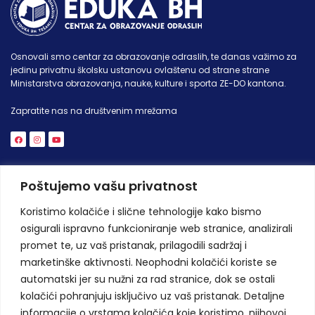
Osnovali smo centar za obrazovanje odraslih, te danas važimo za
jedinu privatnu školsku ustanovu ovlaštenu od strane strane
Ministarstva obrazovanja, nauke, kulture i sporta ZE-DO kantona.
Zapratite nas na društvenim mrežama
Poštujemo vašu privatnost
Kontakt - Tešanj
Koristimo kolačiće i slične tehnologije kako bismo
Bobare 56,
osigurali ispravno funkcioniranje web stranice, analizirali
74264 Jelah, BiH
promet te, uz vaš pristanak, prilagodili sadržaj i
+387 32 942 740
marketinške aktivnosti. Neophodni kolačići koriste se
+387 32 942 740
automatski jer su nužni za rad stranice, dok se ostali
info@eduka-bh.ba
kolačići pohranjuju isključivo uz vaš pristanak. Detaljne
informacije o vrstama kolačića koje koristimo, njihovoj