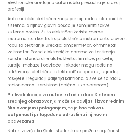
elektroničke uređaje u automobilu presudna je u ovoj
profesiji.
Automobilski električari znaju princip rada elektroničkih
sistema, a njihov glavni posao je zamijeniti takve
sisteme novim. Auto električari koriste merne
instrumente i kontroliraju električne instrumente u svom
radu za testiranje uređaja; ampermetar, ohmmetar i
voltmetar. Pored elektroničke opreme za testiranje,
koriste i standardne alate: klešta, lemilice, pincete,
turpije, makaze i odvijače. Također mogu raditi na
održavanju električne i elektroničke opreme, ugradnji
rasvjete i regulaciji paljenja kamiona, a sve se to radi u
radionicama i servisima (obično u zatvorenom).
Prekvalifikacija za autoelektričara kao 3. stepen
srednjeg obrazovanja može se odvijati i izvanrednim
školovanjem i polaganjem, te je kao takva u
potpunosti prilagođena odraslima i njihovim
obavezama.
Nakon završetka škole, studentu se pruža mogućnost