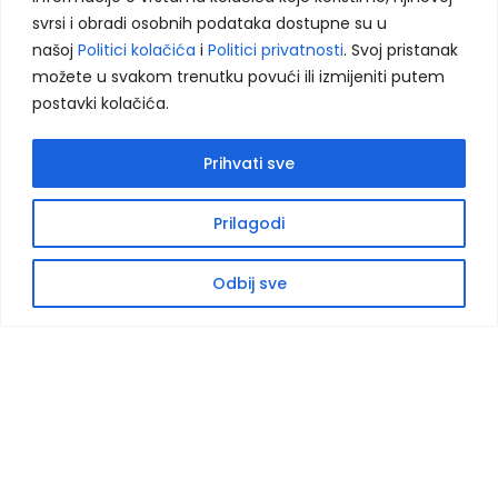
svrsi i obradi osobnih podataka dostupne su u
Kontakt - Sarajevo
našoj
Politici kolačića
i
Politici privatnosti
. Svoj pristanak
možete u svakom trenutku povući ili izmijeniti putem
Centar Vogošća, IV sprat
Jošanička 55
postavki kolačića.
71320, Vogošća
+387 62 933 771
Prihvati sve
+387 33 539 575
info@eduka-bh.ba
Prilagodi
Odbij sve
Smjerovi:
- Prekvalifikacija
- Stručno osposobljavanje
Radno vrijeme