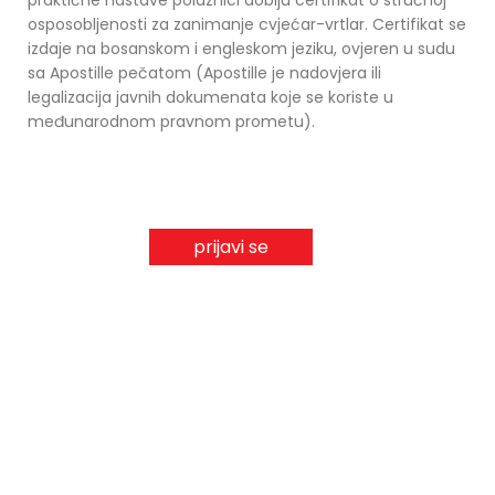
praktične nastave polaznici dobiju certifikat o stručnoj
osposobljenosti za zanimanje cvjećar-vrtlar. Certifikat se
izdaje na bosanskom i engleskom jeziku, ovjeren u sudu
sa Apostille pečatom (Apostille je nadovjera ili
legalizacija javnih dokumenata koje se koriste u
međunarodnom pravnom prometu).
prijavi se