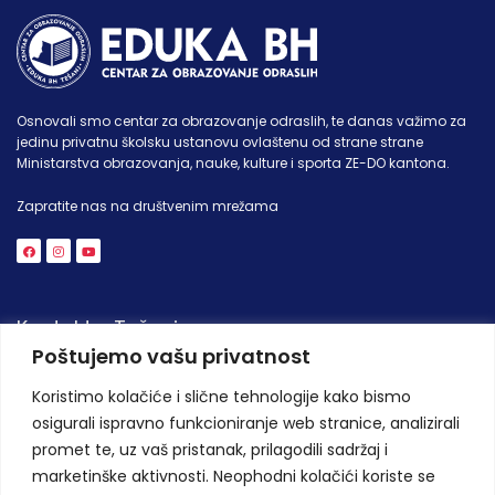
Osnovali smo centar za obrazovanje odraslih, te danas važimo za
jedinu privatnu školsku ustanovu ovlaštenu od strane strane
Ministarstva obrazovanja, nauke, kulture i sporta ZE-DO kantona.
Zapratite nas na društvenim mrežama
Kontakt - Tešanj
Poštujemo vašu privatnost
Bobare 56,
74264 Jelah, BiH
Koristimo kolačiće i slične tehnologije kako bismo
osigurali ispravno funkcioniranje web stranice, analizirali
+387 32 942 740
promet te, uz vaš pristanak, prilagodili sadržaj i
+387 32 942 740
marketinške aktivnosti. Neophodni kolačići koriste se
info@eduka-bh.ba