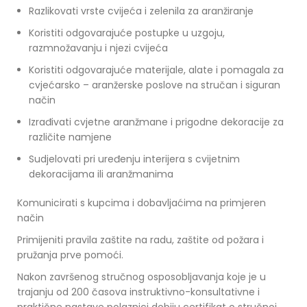
Razlikovati vrste cvijeća i zelenila za aranžiranje
Koristiti odgovarajuće postupke u uzgoju,
razmnožavanju i njezi cvijeća
Koristiti odgovarajuće materijale, alate i pomagala za
cvjećarsko – aranžerske poslove na stručan i siguran
način
Izrađivati cvjetne aranžmane i prigodne dekoracije za
različite namjene
Sudjelovati pri uređenju interijera s cvijetnim
dekoracijama ili aranžmanima
Komunicirati s kupcima i dobavljaćima na primjeren
način
Primijeniti pravila zaštite na radu, zaštite od požara i
pružanja prve pomoći.
Nakon završenog stručnog osposobljavanja koje je u
trajanju od 200 časova instruktivno-konsultativne i