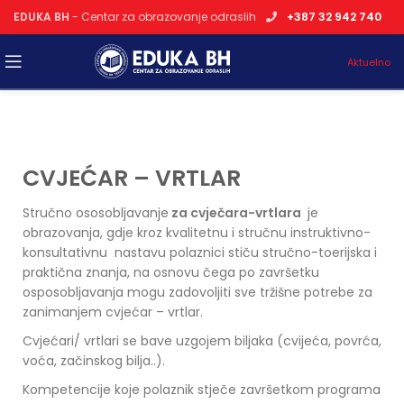
EDUKA BH
- Centar za obrazovanje odraslih
+387 32 942 740
Aktuelno
CVJEĆAR – VRTLAR
Stručno ososobljavanje
za cvječara-vrtlara
je
obrazovanja, gdje kroz kvalitetnu i stručnu instruktivno-
konsultativnu nastavu polaznici stiču stručno-toerijska i
praktična znanja, na osnovu čega po završetku
osposobljavanja mogu zadovoljiti sve tržišne potrebe za
zanimanjem cvjećar – vrtlar.
Cvjećari/ vrtlari se bave uzgojem biljaka (cvijeća, povrća,
voća, začinskog bilja..).
Kompetencije koje polaznik stječe završetkom programa