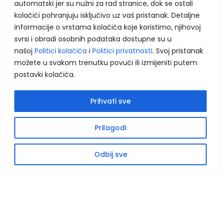
automatski jer su nužni za rad stranice, dok se ostali
kolačići pohranjuju isključivo uz vaš pristanak. Detaljne
informacije o vrstama kolačića koje koristimo, njihovoj
Kontakt - Sarajevo
svrsi i obradi osobnih podataka dostupne su u
Centar Vogošća, IV sprat
našoj
Politici kolačića
i
Politici privatnosti
. Svoj pristanak
Jošanička 55
možete u svakom trenutku povući ili izmijeniti putem
71320, Vogošća
postavki kolačića.
+387 62 933 771
+387 33 539 575
Prihvati sve
info@eduka-bh.ba
Prilagodi
Smjerovi:
Odbij sve
- Prekvalifikacija
- Stručno osposobljavanje
Radno vrijeme