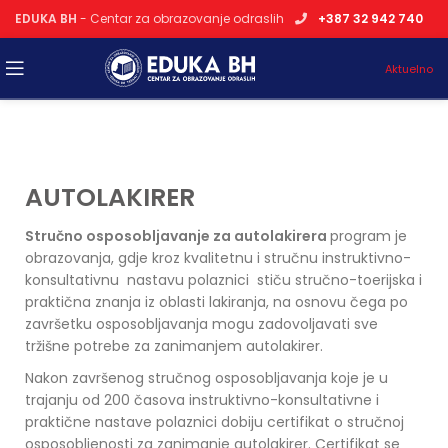
EDUKA BH
- Centar za obrazovanje odraslih
+387 32 942 740
Aktuelno
AUTOLAKIRER
Stručno osposobljavanje za autolakirera
program je
obrazovanja, gdje kroz kvalitetnu i stručnu instruktivno-
konsultativnu nastavu polaznici stiču stručno-toerijska i
praktična znanja iz oblasti lakiranja, na osnovu čega po
završetku osposobljavanja mogu zadovoljavati sve
tržišne potrebe za zanimanjem autolakirer.
Nakon završenog stručnog osposobljavanja koje je u
trajanju od 200 časova instruktivno-konsultativne i
praktične nastave polaznici dobiju certifikat o stručnoj
osposobljenosti za zanimanje autolakirer. Certifikat se