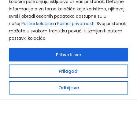
kolačići pohranjuju isključivo uz vaš pristanak. Detaljne
informacije o vrstama kolačića koje koristimo, njihovoj
svrsi i obradi osobnih podataka dostupne su u
Kontakt - Tešanj
našoj
Politici kolačića
i
Politici privatnosti
. Svoj pristanak
Bobare 56,
možete u svakom trenutku povući ili izmijeniti putem
74264 Jelah, BiH
postavki kolačića.
+387 32 942 740
+387 32 942 740
Prihvati sve
info@eduka-bh.ba
Prilagodi
Kontakt - Sarajevo
Odbij sve
Centar Vogošća, IV sprat
Jošanička 55
71320, Vogošća
+387 62 933 771
+387 33 539 575
info@eduka-bh.ba