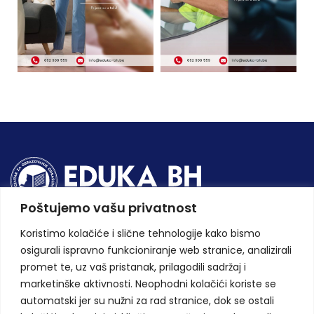
Poštujemo vašu privatnost
Osnovali smo centar za obrazovanje odraslih, te danas važimo za
Koristimo kolačiće i slične tehnologije kako bismo
jedinu privatnu školsku ustanovu ovlaštenu od strane strane
osigurali ispravno funkcioniranje web stranice, analizirali
Ministarstva obrazovanja, nauke, kulture i sporta ZE-DO kantona.
promet te, uz vaš pristanak, prilagodili sadržaj i
Zapratite nas na društvenim mrežama
marketinške aktivnosti. Neophodni kolačići koriste se
automatski jer su nužni za rad stranice, dok se ostali