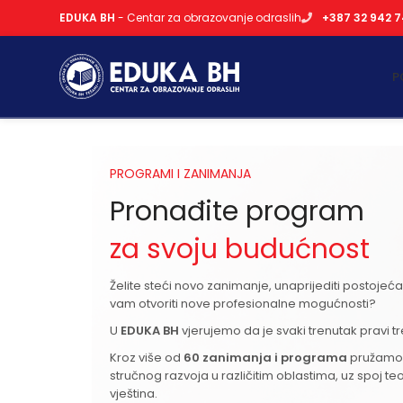
EDUKA BH
- Centar za obrazovanje odraslih
+387 32 942 
P
PROGRAMI I ZANIMANJA
Pronađite program
za svoju budućnost
Želite steći novo zanimanje, unaprijediti postojeća z
vam otvoriti nove profesionalne mogućnosti?
U
EDUKA BH
vjerujemo da je svaki trenutak pravi t
Kroz više od
60 zanimanja i programa
pružamo 
stručnog razvoja u različitim oblastima, uz spoj teor
vještina.