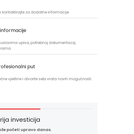
as kontaktirajte za dodatne informacije.
informacije
o uslovima upisa, potrebnoj dokumentaciji,
ograma.
rofesionalni put
ične vještine i otvorite sebi vrata novih mogućnosti.
ja investicija
ože početi upravo danas.