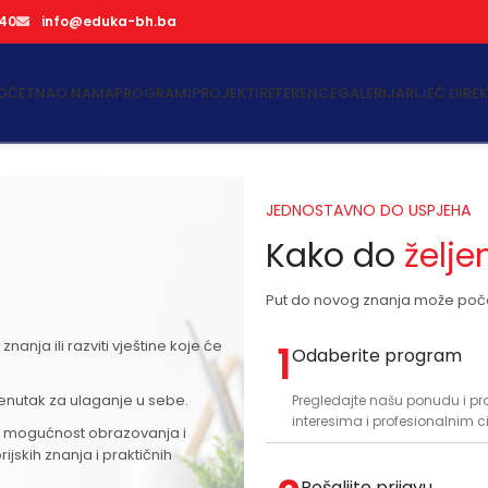
740
info@eduka-bh.ba
OČETNA
O NAMA
PROGRAMI
PROJEKTI
REFERENCE
GALERIJA
RIJEČ DIRE
JEDNOSTAVNO DO USPJEHA
Kako do
želj
Put do novog znanja može poče
nanja ili razviti vještine koje će
1
Odaberite program
renutak za ulaganje u sebe.
Pregledajte našu ponudu i pr
interesima i profesionalnim c
mogućnost obrazovanja i
ijskih znanja i praktičnih
Pošaljite prijavu