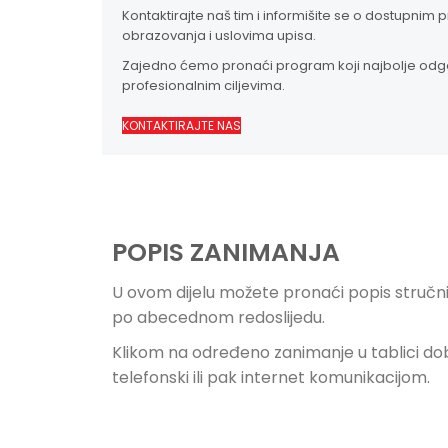
Kontaktirajte naš tim i informišite se o dostupn
obrazovanja i uslovima upisa.
Zajedno ćemo pronaći program koji najbolje od
profesionalnim ciljevima.
KONTAKTIRAJTE NAS
POPIS ZANIMANJA
U ovom dijelu možete pronaći popis stručn
po abecednom redoslijedu.
Klikom na određeno zanimanje u tablici dobi
telefonski ili pak internet komunikacijom.