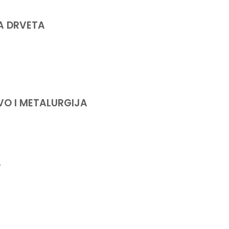
A DRVETA
VO I METALURGIJA
A