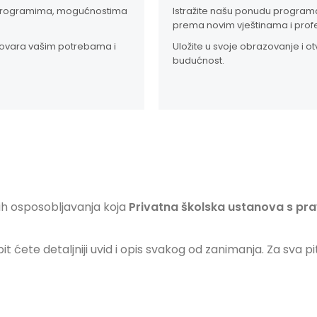
im programima, mogućnostima
Istražite našu ponudu programa,
prema novim vještinama i profe
govara vašim potrebama i
Uložite u svoje obrazovanje i 
budućnost.
ih osposobljavanja koja
Privatna školska ustanova s pr
t ćete detaljniji uvid i opis svakog od zanimanja. Za sva p