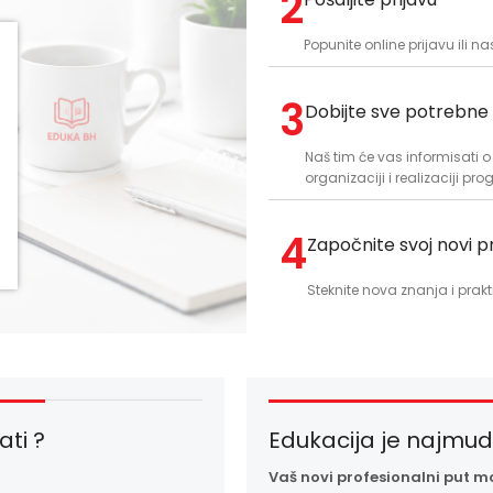
2
Popunite online prijavu ili n
3
Dobijte sve potrebne 
Naš tim će vas informisati 
organizaciji i realizaciji pr
4
Započnite svoj novi p
Steknite nova znanja i prakt
ati ?
Edukacija je najmudri
Vaš novi profesionalni put m