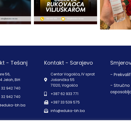
kt - Tešanj
Kontakt - Sarajevo
Smjerov
re 56,
Centar Vogošća, IV sprat
- Prekvalif
4 Jelah, BiH
Jošanička 55
- Stručno
71320, Vogošća
 32 942 740
osposoblj
+387 62 933 771
 32 942 740
+387 33 539 575
@eduka-bh.ba
info@eduka-bh.ba