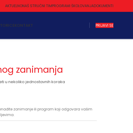
AKTUELNO
NAŠ STRUČNI TIM
PROGRAMI ŠKOLOVANJA
DOKUMENTI
KTORICE
KONTAKT
PRIJAVI SE
enog zanimanja
ti u nekoliko jednostavnih koraka
onađite zanimanje ili program koji odgovara vašim
iljevima.